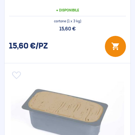
● DISPONIBILE
cartone (1 x 3 kg)
15,60 €
15,60
€/PZ
Aggiungi alla lista desideri