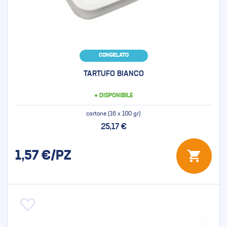
CONGELATO
TARTUFO BIANCO
● DISPONIBILE
cartone (16 x 100 gr)
25,17 €
1,57
€/PZ
Aggiungi alla lista desideri