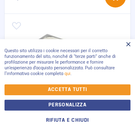
Aggiungi alla lista desideri
Questo sito utilizza i cookie necessari per il corretto
funzionamento del sito, nonché di "terze parti" anche di
profilazione per misurare le performance e fornire
un'esperienza d'acquisto personalizzata. Può consultare
l’informativa cookie completa
qui
.
ACCETTA TUTTI
PERSONALIZZA
RIFIUTA E CHIUDI
CONGELATO
Il
La
Carrello
Verifica
mio
mia
la
GELATO LIMONE IN VASCHETTA