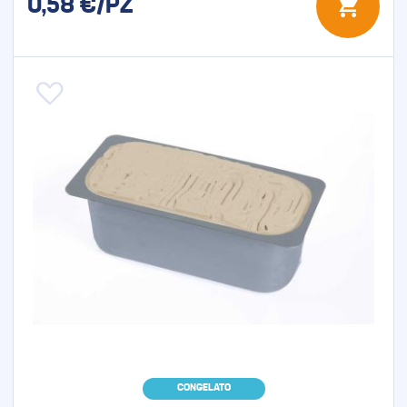
0,58
€/PZ
Aggiungi alla lista desideri
CONGELATO