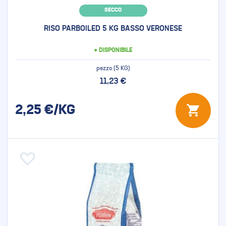
SECCO
RISO PARBOILED 5 KG BASSO VERONESE
● DISPONIBILE
pezzo (5 KG)
11,23 €
2,25
€/KG
Aggiungi alla lista desideri