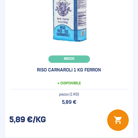
SECCO
RISO CARNAROLI 1 KG FERRON
● DISPONIBILE
pezzo (1 KG)
5,89 €
5,89
€/KG