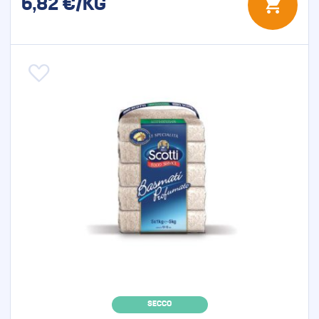
6,82
€/KG
Aggiungi alla lista desideri
SECCO