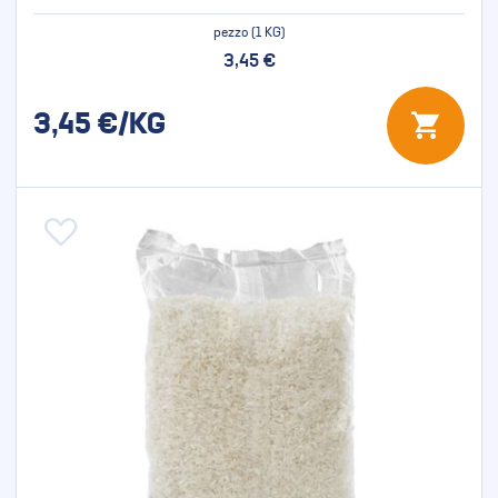
pezzo (1 KG)
3,45 €
3,45
€/KG
Aggiungi alla lista desideri