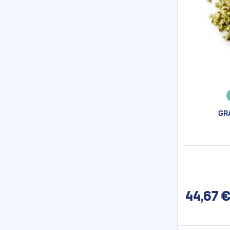
GR
44,67
€