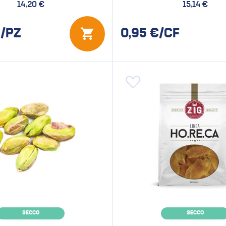
14,20 €
15,14 €
/PZ
0,95
€/CF
 alla lista desideri
Aggiungi alla lista desideri
SECCO
SECCO