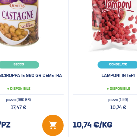
SECCO
CONGELATO
SCIROPPATE 980 GR DEMETRA
LAMPONI INTERI
● DISPONIBILE
● DISPONIBILE
pezzo (980 GR)
pezzo (1 KG)
17,47 €
10,74 €
/PZ
10,74
€/KG