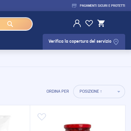
PAGAMENTI SICURI E PROTETTI
Cerca
Salta
Il
La
Carrello
al
mio
mia
contenuto
Account
lista
desideri
Verifica la copertura del servizio
ORDINA PER
Aggiungi alla lista desideri