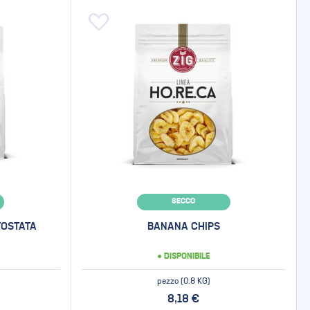
Aggiungi alla lista desideri
SECCO
TOSTATA
BANANA CHIPS
● DISPONIBILE
pezzo (0.8 KG)
8,18 €