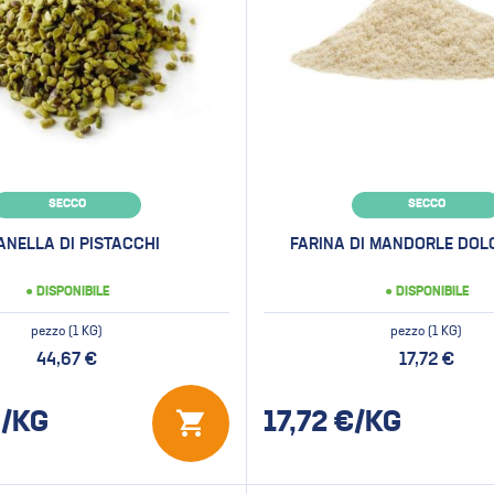
SECCO
SECCO
ANELLA DI PISTACCHI
FARINA DI MANDORLE DOLC
● DISPONIBILE
● DISPONIBILE
pezzo (1 KG)
pezzo (1 KG)
44,67 €
17,72 €
/KG
17,72
€/KG