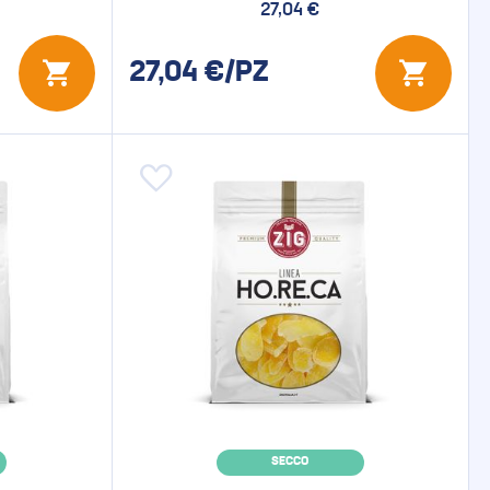
27,04 €
27,04
€/PZ
Aggiungi alla lista desideri
SECCO