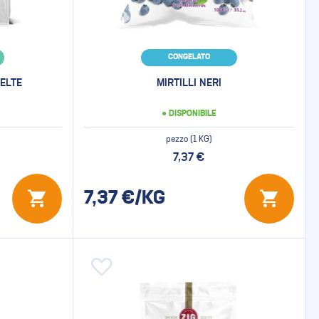
CONGELATO
ELTE
MIRTILLI NERI
● DISPONIBILE
pezzo (1 KG)
7,37 €
7,37
€/KG
Aggiungi alla lista desideri