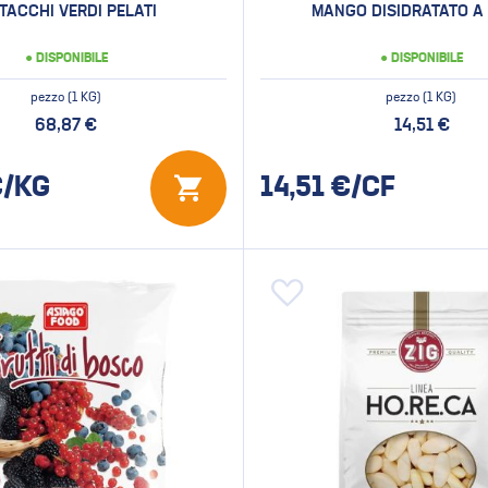
TACCHI VERDI PELATI
MANGO DISIDRATATO A 
● DISPONIBILE
● DISPONIBILE
pezzo (1 KG)
pezzo (1 KG)
68,87 €
14,51 €
/KG
14,51
€/CF
 alla lista desideri
Aggiungi alla lista desideri