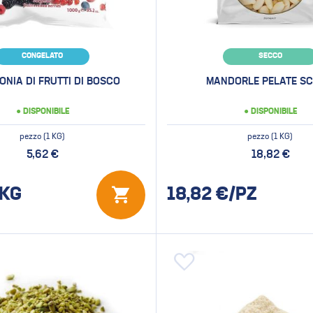
CONGELATO
SECCO
NIA DI FRUTTI DI BOSCO
MANDORLE PELATE SC
● DISPONIBILE
● DISPONIBILE
pezzo (1 KG)
pezzo (1 KG)
5,62 €
18,82 €
KG
18,82
€/PZ
 alla lista desideri
Aggiungi alla lista desideri