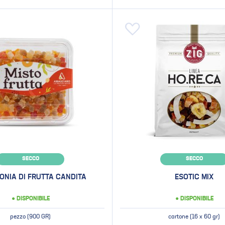
 alla lista desideri
Aggiungi alla lista desideri
SECCO
SECCO
NIA DI FRUTTA CANDITA
ESOTIC MIX
● DISPONIBILE
● DISPONIBILE
pezzo (900 GR)
cartone (16 x 60 gr)