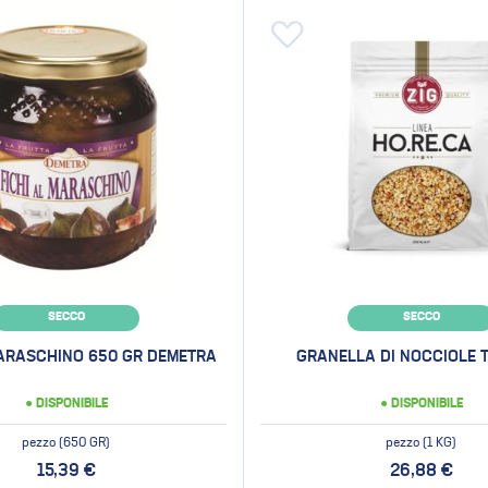
 alla lista desideri
Aggiungi alla lista desideri
SECCO
SECCO
MARASCHINO 650 GR DEMETRA
GRANELLA DI NOCCIOLE 
● DISPONIBILE
● DISPONIBILE
pezzo (650 GR)
pezzo (1 KG)
15,39 €
26,88 €