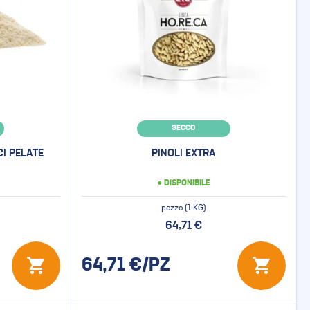
SECCO
I PELATE
PINOLI EXTRA
● DISPONIBILE
pezzo (1 KG)
64,71 €
64,71
€/PZ