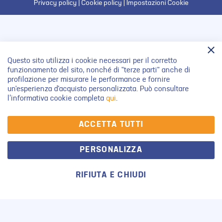
Privacy policy
|
Cookie policy
|
Impostazioni Cookie
Questo sito utilizza i cookie necessari per il corretto
funzionamento del sito, nonché di "terze parti" anche di
profilazione per misurare le performance e fornire
un'esperienza d'acquisto personalizzata. Può consultare
l’informativa cookie completa
qui
.
ACCETTA TUTTI
PERSONALIZZA
RIFIUTA E CHIUDI
Il
La
Carrello
Verifica
mio
mia
la
Account
lista
copertura
Salta
desideri
del
al
servizio