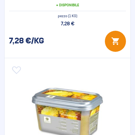
● DISPONIBILE
pezzo (1 KG)
7,28 €
7,28
€/KG
Aggiungi alla lista desideri