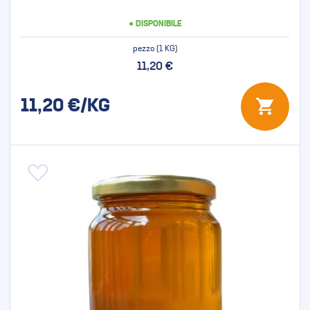
● DISPONIBILE
pezzo (1 KG)
11,20 €
11,20
€/KG
Aggiungi alla lista desideri