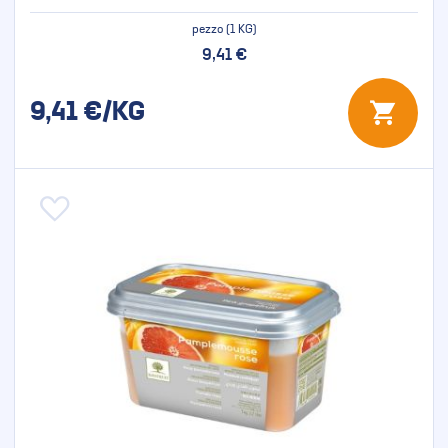
pezzo (1 KG)
9,41 €
9,41
€/KG
Aggiungi alla lista desideri