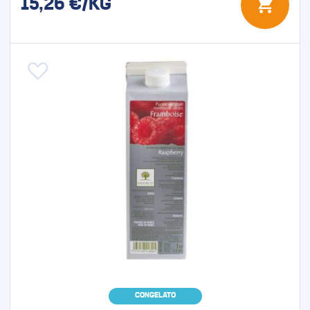
15,26
€/KG
Aggiungi alla lista desideri
CONGELATO