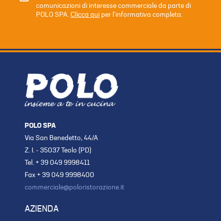
comunicazioni di interesse commerciale da parte di
POLO SPA.
Clicca qui
per l’informativa completa.
POLO SPA
Via San Benedetto, 44/A
Z. I. - 35037 Teolo (PD)
Tel. + 39 049 9998411
Fax + 39 049 9998400
commerciale@poloristorazione.it
AZIENDA