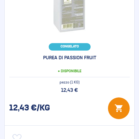
CONGELATO
PUREA DI PASSION FRUIT
● DISPONIBILE
pezzo (1 KG)
12,43 €
12,43
€/KG
Aggiungi alla lista desideri