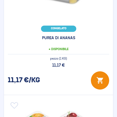
CONGELATO
PUREA DI ANANAS
● DISPONIBILE
pezzo (1 KG)
11,17 €
11,17
€/KG
Aggiungi alla lista desideri