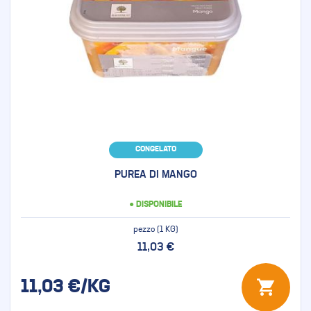
CONGELATO
PUREA DI MANGO
● DISPONIBILE
pezzo (1 KG)
11,03 €
11,03
€/KG